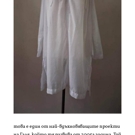
това е един от най-вдъхновяващите проекти
на Галя, който тя развива от 2005а година. Той