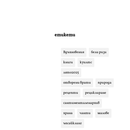
етикети
Вдъхновения
бели ризи
книги
куилтс
лято2025
отворени врати
природа
рецепти
рециклиране
сантименталенархив
храна
чанти
шалове
ъпсайклинг