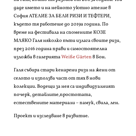
даде името и на нейното уютно ателие в
София АТЕЛИЕ ЗА БЕЛИ РИЗИ И ТЕФТЕРИ,
където тя работеше до 2019а година. По
време на фестивала на спомените КОЗЕ
МЛЯКО Галя няколко пъти излага своите ризи,
през 2016 година прави и самостоятелна
изложба в галерията
Weiße Gärten
в Бон.
Галя събира стари кенарени ризи на жени от
селото и използва част от тях в нови
колекции. Водещи за нея са индивидуалният
почерк, детайлите,простотата,
естествените материали – памук, свила, лен.
Проект и изследване в развитие.